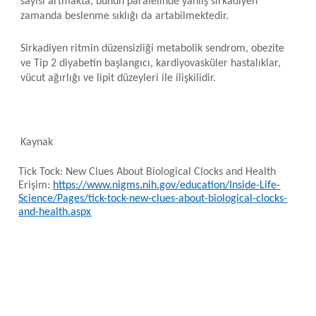
sayısı artmakta, bunun paralelinde yanlış sirkadiyen
zamanda beslenme sıklığı da artabilmektedir.
Sirkadiyen ritmin düzensizliği metabolik sendrom, obezite
ve Tip 2 diyabetin başlangıcı, kardiyovasküler hastalıklar,
vücut ağırlığı ve lipit düzeyleri ile ilişkilidir.
Kaynak
Tick Tock: New Clues About Biological Clocks and Health
Erişim:
https://www.nigms.nih.gov/education/Inside-Life-
Science/Pages/tick-tock-new-clues-about-biological-clocks-
and-health.aspx