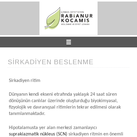
Anasayfa
SİRKADİYEN BESLENME
Dr.Dyt.Rabia Nur
Sirkadiyen ritim
Dünyanın kendi ekseni etrafında yaklaşık 24 saat süren
Basın
dönüşünün canlılar üzerinde oluşturduğu biyokimyasal,
fizyolojik ve davranışsal ritimlerin tekrar edilmesi olarak
tanımlanmaktadır.
Hizmetlerimiz
Hipotalamusta yer alan merkezi zamanlayıcı
suprakiazmatik nükleus (SCN)
sirkadiyen ritmin en önemli