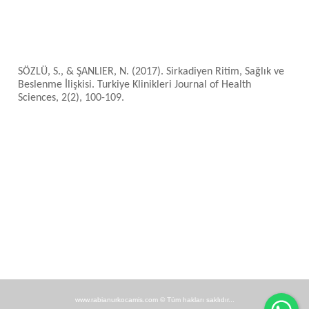
SÖZLÜ, S., & ŞANLIER, N. (2017). Sirkadiyen Ritim, Sağlık ve
Beslenme İlişkisi. Turkiye Klinikleri Journal of Health
Sciences, 2(2), 100-109.
Wh
www.rabianurkocamis.com © Tüm hakları saklıdır...