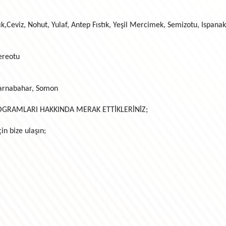
ık,Ceviz, Nohut, Yulaf, Antep Fıstık, Yeşil Mercimek, Semizotu, Ispan
ereotu
Karnabahar, Somon
GRAMLARI HAKKINDA MERAK ETTİKLERİNİZ;
in bize ulaşın;